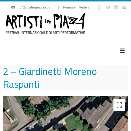
Vai
info@artistiinpiazza.com | Pennabilli Festival
al
contenuto
2 – Giardinetti Moreno
Raspanti