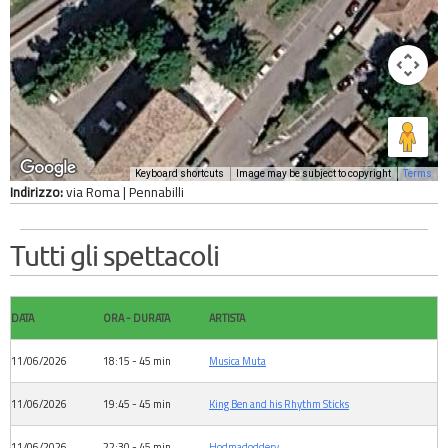
Keyboard shortcuts
Image may be subject to copyright
Terms
Indirizzo:
via Roma | Pennabilli
Tutti gli spettacoli
DATA
ORA - DURATA
ARTISTA
11/06/2026
18:15 - 45 min
Musica Muta
11/06/2026
19:45 - 45 min
King Ben and his Rhythm Sticks
11/06/2026
22:30 - 45 min
Hodmadoddery