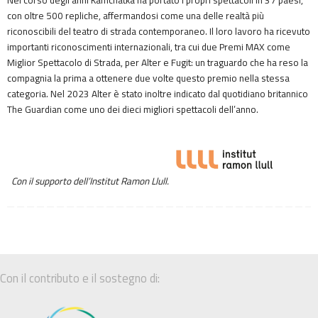
Nel corso degli anni Kamchàtka ha portato i propri spettacoli in 37 paesi,
con oltre 500 repliche, affermandosi come una delle realtà più
riconoscibili del teatro di strada contemporaneo. Il loro lavoro ha ricevuto
importanti riconoscimenti internazionali, tra cui due Premi MAX come
Miglior Spettacolo di Strada, per Alter e Fugit: un traguardo che ha reso la
compagnia la prima a ottenere due volte questo premio nella stessa
categoria. Nel 2023 Alter è stato inoltre indicato dal quotidiano britannico
The Guardian come uno dei dieci migliori spettacoli dell’anno.
Con il supporto dell’Institut Ramon Llull.
Con il contributo e il sostegno di: