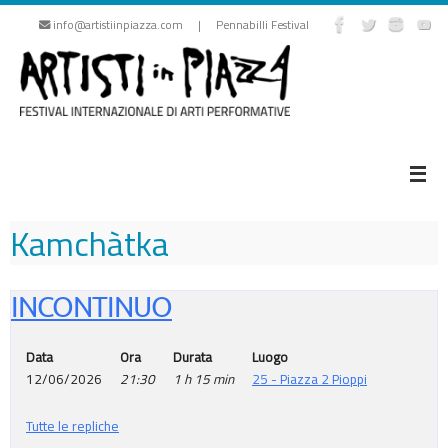
Vai
info@artistiinpiazza.com | Pennabilli Festival
al
contenuto
Kamchàtka
INCONTINUO
Data
Ora
Durata
Luogo
12/06/2026
21:30
1 h 15 min
25 - Piazza 2 Pioppi
Tutte le repliche