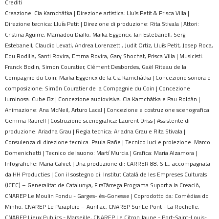
Crediti
Creazione: Cia Kamchàtka | Direzione artistica: Lluís Petit & Prisca Villa |
Direzione tecnica: Lluís Petit | Direzione di produzione: Rita Stivala | Attori:
Cristina Aguirre, Mamadou Diallo, Maïka Eggericx, Jan Estebanell, Sergi
Estebanell, Claudio Levati, Andrea Lorenzetti, Judit Ortiz, Lluís Petit, Josep Roca,
Edu Rodilla, Santi Rovira, Emma Rovira, Gary Shochat, Prisca Villa | Musicisti:
Franck Bodin, Simon Couratier, Clément Desbordes, Gaël Riteau de la
Compagnie du Coin; Maïka Eggericx de la Cia Kamchàtka | Concezione sonora e
composizione: Simón Couratier de la Compagnie du Coin | Concezione
luminosa: Cube.Bz | Concezione audiovisiva: Cia Kamchàtka e Pau Roldán |
Animazione: Ana McNeil, Arturo Lacal | Concezione e costruzione scenografica:
Gemma Raurell | Costruzione scenografica: Laurent Driss | Assistente di
produzione: Ariadna Grau | Regia tecnica: Ariadna Grau e Rita Stivala |
Consulenza di direzione tecnica: Paula Rañe | Tecnico luci e proiezione: Marco
Domenichetti | Tecnico del suono: Martí Murcia | Grafica: Maria Alzamora |
Infografiche: Maria Calvet | Una produzione di: CARRER 88, S.L., accompagnata
da HH Producties | Con il sostegno di: Institut Català de les Empreses Culturals
(ICEC) – Generalitat de Catalunya, FiraTàrrega Programa Suport a la Creació,
CNAREP Le Moulin Fondu - Garges-lès-Gonesse | Coprodotto da: Comédias do
Minho, CNAREP Le Parapluie – Aurillac, CNAREP Sur Le Pont - La Rochelle,
CNAREP Lieux Publics - Marseille, CNAREP Le Citron Jaune - Port-Saint-Louis-