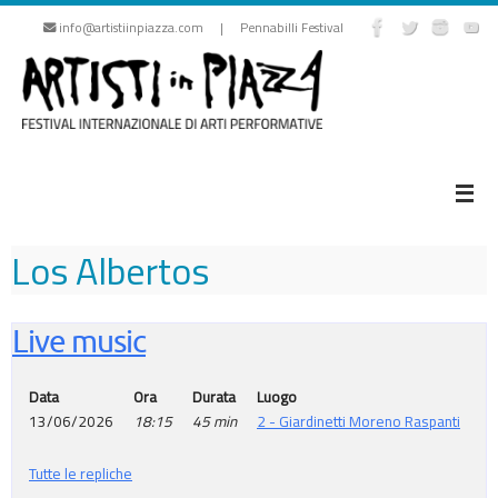
Vai
info@artistiinpiazza.com | Pennabilli Festival
al
contenuto
Los Albertos
Live music
Data
Ora
Durata
Luogo
13/06/2026
18:15
45 min
2 - Giardinetti Moreno Raspanti
Tutte le repliche