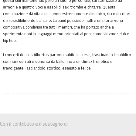
questi stili mantenendo però un suono personale, caratterizzato da
armonie a quattro voci e assoli di sax, tromba e chitarra. Questa
combinazione dà vita a un suono estremamente dinamico, ricco di colori
e irresistibilmente ballabile. La band possiede inoltre una forte vena
compositiva condivisa tra tutti i membri, che ha portato anche a
sperimentazioni in linguaggi meno orientati al pop, come klezmer, dub e
hip hop.
I concerti dei Los Albertos partono subito in corsa, trascinando il pubblico
con ritmi serrati e sonorità da ballo fino a un climax frenetico e
travolgente, lasciandolo stordito, esausto e felice.
Con il contributo e il sostegno di: