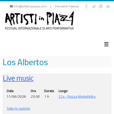
Vai
info@artistiinpiazza.com | Pennabilli Festival
al
contenuto
Los Albertos
Live music
Data
Ora
Durata
Luogo
11/06/2026
23:30
1 h
21a - Piazza Montefeltro
Tutte le repliche