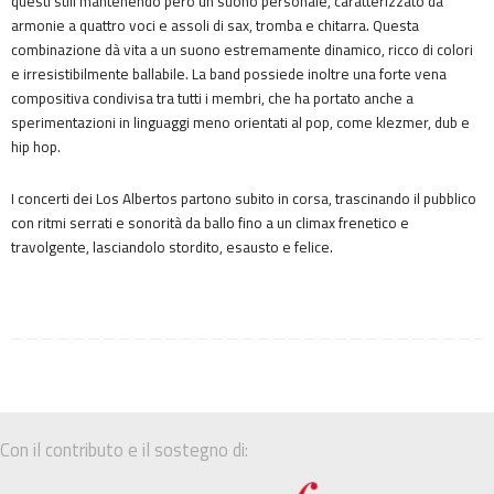
questi stili mantenendo però un suono personale, caratterizzato da
armonie a quattro voci e assoli di sax, tromba e chitarra. Questa
combinazione dà vita a un suono estremamente dinamico, ricco di colori
e irresistibilmente ballabile. La band possiede inoltre una forte vena
compositiva condivisa tra tutti i membri, che ha portato anche a
sperimentazioni in linguaggi meno orientati al pop, come klezmer, dub e
hip hop.
I concerti dei Los Albertos partono subito in corsa, trascinando il pubblico
con ritmi serrati e sonorità da ballo fino a un climax frenetico e
travolgente, lasciandolo stordito, esausto e felice.
Con il contributo e il sostegno di: