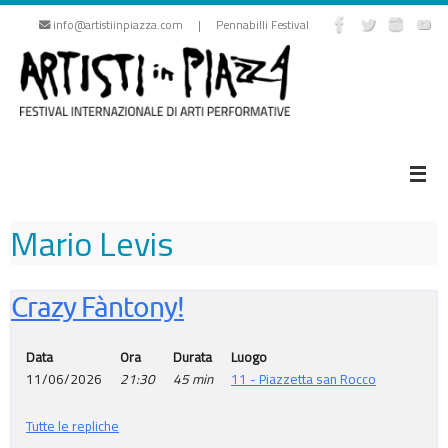
Vai
info@artistiinpiazza.com | Pennabilli Festival
al
contenuto
Mario Levis
Crazy Fàntony!
Data
Ora
Durata
Luogo
11/06/2026
21:30
45 min
11 - Piazzetta san Rocco
Tutte le repliche