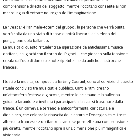
comprensione diretta del soggetto, mentre l'occitano consente ai non
madrelingua di entrare nel regno dell'immaginazione.
La "Vespa" è l'animale-totem del gruppo : la persona che verrà punta
verrà colta da uno stato di transe e potrà liberarsi dal veleno del
pungiglione solo ballando.
La musica di questo "rituale" trae ispirazione da antichissima musica
occitana, dai giochi con il corno dei Pigmei – che giocano sulla tensione
creata dall'uso di due o tre note ripetute – e da antiche filastrocche
francesi.
I testi e la musica, composti da Jérémy Couraut, sono al servizio di questo
rituale condiviso tra musicisti e pubblico. Canti e ritmi creano
un’atmosfera festosa e giocosa, mentre lo sciamano e la ballerina
guidano farandole e invitano i partecipanti a lasciarsi trascinare dalla
trance. È un carnevale terreno e anticonformista, caricaturale e
dionisiaco, che celebra la rinascita della natura e l’energia vitale. I testi
alternano francese e occitano: il francese permette una comprensione
più diretta, mentre l’occitano apre a una dimensione più immaginifica e
visionaria.