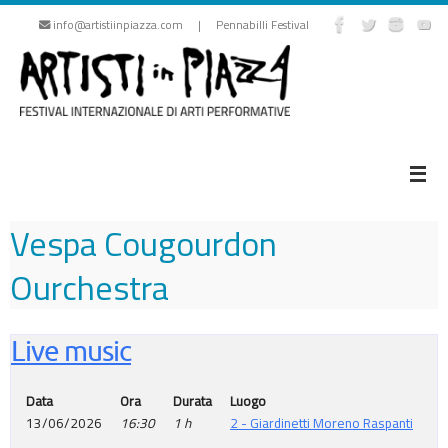
Vai
info@artistiinpiazza.com | Pennabilli Festival
al
contenuto
Vespa Cougourdon
Ourchestra
Live music
Data
Ora
Durata
Luogo
13/06/2026
16:30
1 h
2 - Giardinetti Moreno Raspanti