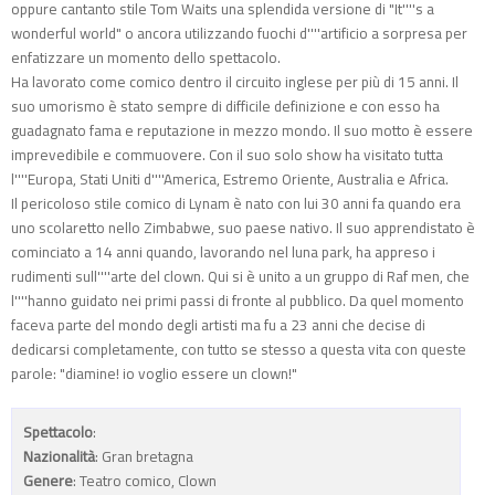
oppure cantanto stile Tom Waits una splendida versione di "It''''s a
wonderful world" o ancora utilizzando fuochi d''''artificio a sorpresa per
enfatizzare un momento dello spettacolo.
Ha lavorato come comico dentro il circuito inglese per più di 15 anni. Il
suo umorismo è stato sempre di difficile definizione e con esso ha
guadagnato fama e reputazione in mezzo mondo. Il suo motto è essere
imprevedibile e commuovere. Con il suo solo show ha visitato tutta
l''''Europa, Stati Uniti d''''America, Estremo Oriente, Australia e Africa.
Il pericoloso stile comico di Lynam è nato con lui 30 anni fa quando era
uno scolaretto nello Zimbabwe, suo paese nativo. Il suo apprendistato è
cominciato a 14 anni quando, lavorando nel luna park, ha appreso i
rudimenti sull''''arte del clown. Qui si è unito a un gruppo di Raf men, che
l''''hanno guidato nei primi passi di fronte al pubblico. Da quel momento
faceva parte del mondo degli artisti ma fu a 23 anni che decise di
dedicarsi completamente, con tutto se stesso a questa vita con queste
parole: "diamine! io voglio essere un clown!"
Spettacolo
:
Nazionalità
: Gran bretagna
Genere
: Teatro comico, Clown