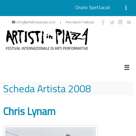
Orario Spettacoli
Vai
info@artistiinpiazza.com | Pennabilli Festival
al
contenuto
Scheda Artista
2008
Chris Lynam