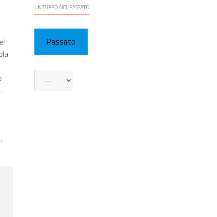
UN TUFFO NEL PASSATO
Passato
el
ola
o
.
,