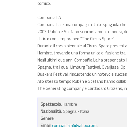
comico.
Compañia LA
Compañia La è una compagnia italo-spagnola che n
2003. Rubén e Stefano si incontarono a Londra, do
di circo contemporaneo “The Circus Space”.
Durante il corso biennale al Circus Space present
Hambre, trovando una forma unica di fusione tra tea
Negli ultimi due anni Compañia La ha presentato il
Spagna, tra i quali Limburg Festival, Overjissel O
Buskers Festival, riscuotendo un notevole succes
Allo stesso tempo Rubén e Stefano hanno collabor
The Generating Company e Cardboard Citizens, in f
Spettacolo
: Hambre
Nazionalità
: Spagna - Italia
Genere
:
Email
:
companiala@yahoo.com
,