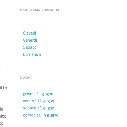
PROGRAMMA GIORNALIERO
Giovedì
Venerdì
Sabato
Domenica
n
SCARICA
litto
giovedì 11 giugno
venerdì 12 giugno
sabato 13 giugno
ia
domenica 14 giugno
olto
to