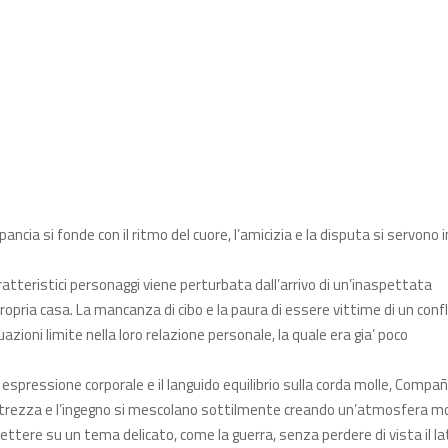
pancia si fonde con il ritmo del cuore, l’amicizia e la disputa si servono i
tteristici personaggi viene perturbata dall’arrivo di un’inaspettata
 propria casa. La mancanza di cibo e la paura di essere vittime di un conf
azioni limite nella loro relazione personale, la quale era gia’ poco
 espressione corporale e il languido equilibrio sulla corda molle, Compañ
destrezza e l’ingegno si mescolano sottilmente creando un’atmosfera m
iflettere su un tema delicato, come la guerra, senza perdere di vista il la