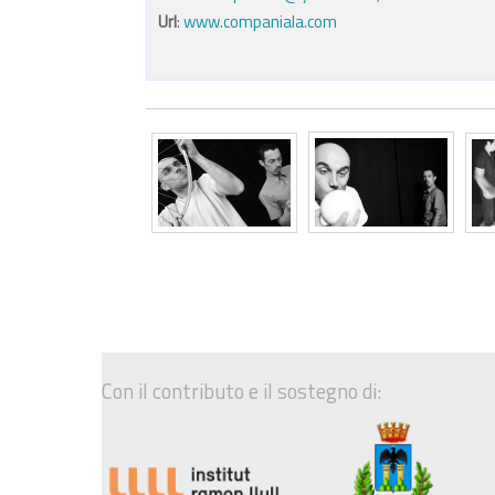
Url
:
www.companiala.com
Con il contributo e il sostegno di: