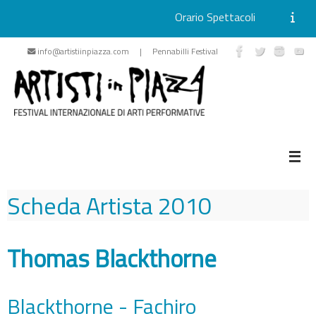
Orario Spettacoli
Vai
info@artistiinpiazza.com | Pennabilli Festival
al
contenuto
Scheda Artista
2010
Thomas Blackthorne
Blackthorne - Fachiro