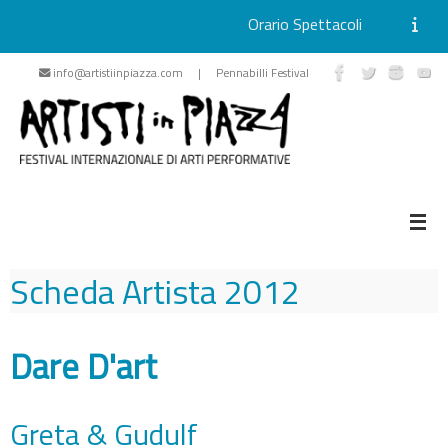
Orario Spettacoli
Vai
info@artistiinpiazza.com | Pennabilli Festival
al
contenuto
Scheda Artista
2012
Dare D'art
Greta & Gudulf