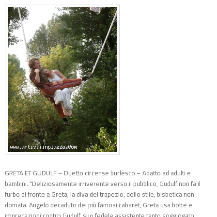
GRETA ET GUDULF – Duetto circense burlesco – Adatto ad adulti e
bambini. "Deliziosamente irriverente verso il pubblico, Gudulf non fa il
furbo di fronte a Greta, la diva del trapezio, dello stile, bisbetica non
domata. Angelo decaduto dei più famosi cabaret, Greta usa botte e
imprecazioni contro Gudulf, suo fedele assistente tanto soggiogato