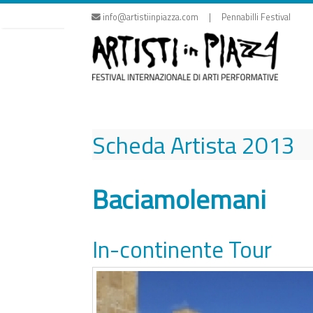
Vai
info@artistiinpiazza.com | Pennabilli Festival
al
contenuto
Scheda Artista
2013
Baciamolemani
In-continente Tour