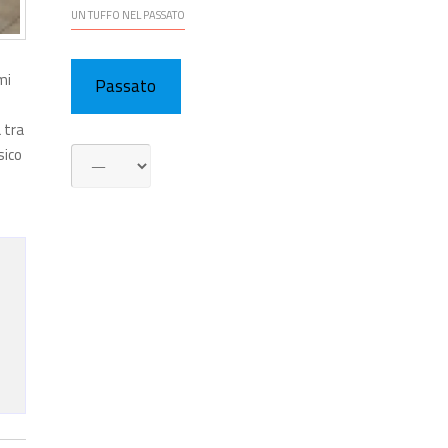
UN TUFFO NEL PASSATO
mi
Passato
 tra
sico