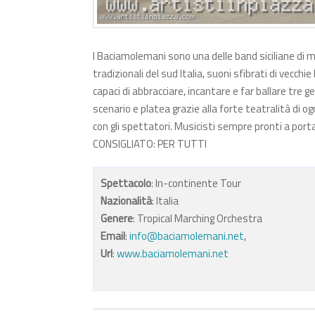
I Baciamolemani sono una delle band siciliane di m
tradizionali del sud Italia, suoni sfibrati di vecc
capaci di abbracciare, incantare e far ballare tre 
scenario e platea grazie alla forte teatralità di og
con gli spettatori. Musicisti sempre pronti a port
CONSIGLIATO: PER TUTTI
Spettacolo
: In-continente Tour
Nazionalità
: Italia
Genere
: Tropical Marching Orchestra
Email
:
info@baciamolemani.net
,
Url
:
www.baciamolemani.net