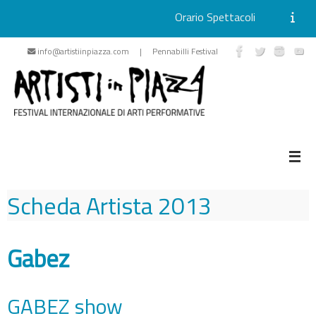
Orario Spettacoli
Vai
info@artistiinpiazza.com | Pennabilli Festival
al
contenuto
Scheda Artista
2013
Gabez
GABEZ show