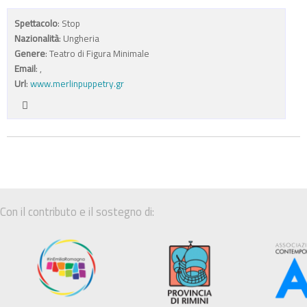
Spettacolo
: Stop
Nazionalità
: Ungheria
Genere
: Teatro di Figura Minimale
Email
:
,
Url
:
www.merlinpuppetry.gr
Con il contributo e il sostegno di: