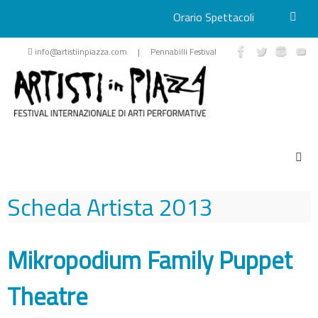
Orario Spettacoli
Vai
info@artistiinpiazza.com | Pennabilli Festival
al
contenuto
Scheda Artista
2013
Mikropodium Family Puppet
Theatre