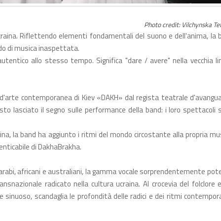
Photo credit: Vilchynska Te
raina. Riflettendo elementi fondamentali del suono e dell'anima, la 
do di musica inaspettata.
utentico allo stesso tempo. Significa "dare / avere" nella vecchia li
d'arte contemporanea di Kiev «DAKH» dal regista teatrale d'avangua
esto lasciato il segno sulle performance della band: i loro spettacoli
a, la band ha aggiunto i ritmi del mondo circostante alla propria mus
enticabile di DakhaBrakha.
arabi, africani e australiani, la gamma vocale sorprendentemente pot
snazionale radicato nella cultura ucraina. Al crocevia del folclore e
e sinuoso, scandaglia le profondità delle radici e dei ritmi contempor