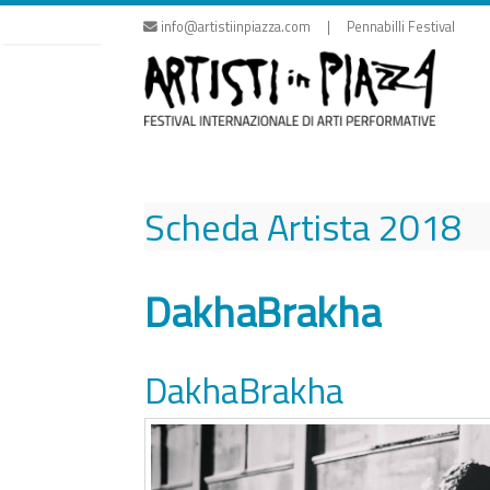
Vai
info@artistiinpiazza.com | Pennabilli Festival
al
contenuto
Scheda Artista
2018
DakhaBrakha
DakhaBrakha