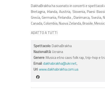
DakhaBrakha ha suonato in concerti e spettacoli e 
Bretagna, Irlanda, Austria, Slovenia, Paesi Bassi
Grecia, Germania, Finlandia , Danimarca, Svezia, No
Canada, Colombia, Nuova Zelanda, Brasile, Messic
ADATTO A TUTTI
Spettacolo
: DakhaBrakha
Nazionalità
: Ucraina
Genere
: Musica etno caos folk rap, trip-hop e t
Email
:
dakhabrakha@ukr.net
,
Url
:
www.dakhabrakha.com.ua