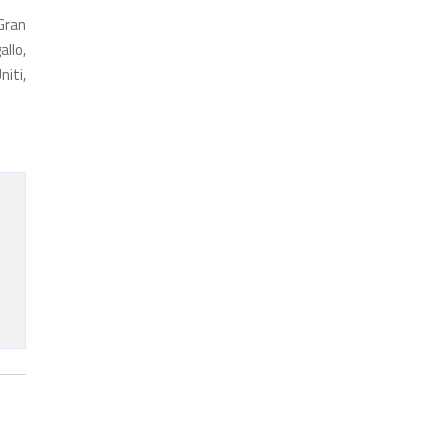
 Gran
allo,
niti,