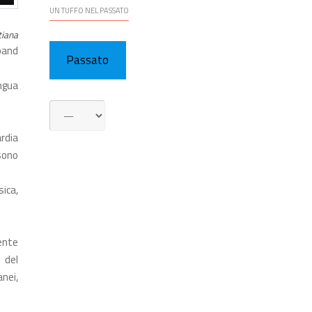
UN TUFFO NEL PASSATO
tiana
band
Passato
ngua
rdia
 sono
ica,
ente
 del
anei,