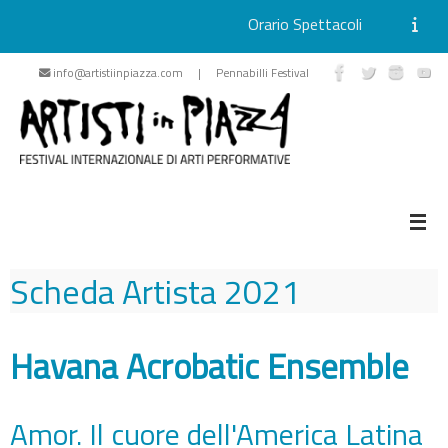
Orario Spettacoli
Vai
info@artistiinpiazza.com | Pennabilli Festival
al
contenuto
Scheda Artista
2021
Havana Acrobatic Ensemble
Amor. Il cuore dell'America Latina