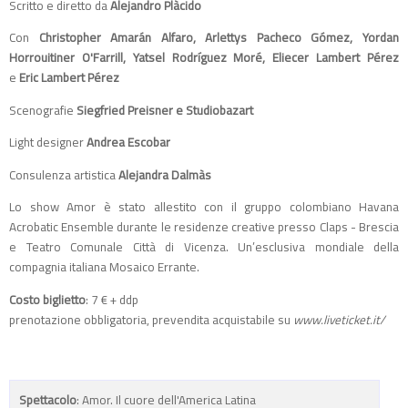
Scritto e diretto da
Alejandro Plàcido
Con
Christopher Amarán Alfaro, Arlettys Pacheco Gómez, Yordan
Horrouitiner O'Farrill, Yatsel Rodríguez Moré, Eliecer Lambert Pérez
e
Eric Lambert Pérez
Scenografie
Siegfried Preisner e Studiobazart
Light designer
Andrea Escobar
Consulenza artistica
Alejandra Dalmàs
Lo show Amor è stato allestito con il gruppo colombiano Havana
Acrobatic Ensemble durante le residenze creative presso Claps - Brescia
e Teatro Comunale Città di Vicenza. Un’esclusiva mondiale della
compagnia italiana Mosaico Errante.
Costo biglietto
: 7 € + ddp
prenotazione obbligatoria, prevendita acquistabile su
www.liveticket.it/
Spettacolo
: Amor. Il cuore dell'America Latina